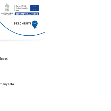
ségben
rmányzata