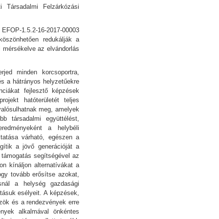
 Társadalmi Felzárkózási
 EFOP-1.5.2-16-2017-00003
 köszönhetően redukálják a
l mérsékelve az elvándorlás
rjed minden korcsoportra,
és a hátrányos helyzetűekre
ciákat fejlesztő képzések
jekt hatóterületét teljes
valósulhatnak meg, amelyek
b társadalmi együttélést,
eredményeként a helybéli
óztatása várható, egészen a
gítik a jövő generációját a
a támogatás segítségével az
on kínáljon alternatívákat a
hogy tovább erősítse azokat,
ásnál a helység gazdasági
atásuk esélyeit. A képzések,
özök és a rendezvények erre
ények alkalmával önkéntes