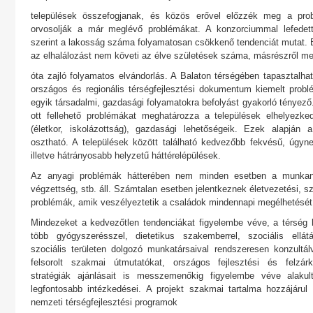
települések összefogjanak, és közös erővel előzzék meg a probl
orvosolják a már meglévő problémákat. A konzorciummal lefedett
szerint a lakosság száma folyamatosan csökkenő tendenciát mutat.
az elhalálozást nem követi az élve születések száma, másrészről m
óta zajló folyamatos elvándorlás. A Balaton térségében tapasztalh
országos és regionális térségfejlesztési dokumentum kiemelt probl
egyik társadalmi, gazdasági folyamatokra befolyást gyakorló tényező.
ott fellehető problémákat meghatározza a települések elhelyezke
(életkor, iskolázottság), gazdasági lehetőségeik. Ezek alapján a
osztható. A települések között található kedvezőbb fekvésű, úgynev
illetve hátrányosabb helyzetű háttérelépülések.
Az anyagi problémák hátterében nem minden esetben a munkanél
végzettség, stb. áll. Számtalan esetben jelentkeznek életvezetési, 
problémák, amik veszélyeztetik a családok mindennapi megélhetését
Mindezeket a kedvezőtlen tendenciákat figyelembe véve, a térség h
több gyógyszerésszel, dietetikus szakemberrel, szociális ell
szociális területen dolgozó munkatársaival rendszeresen konzultá
felsorolt szakmai útmutatókat, országos fejlesztési és felzárk
stratégiák ajánlásait is messzemenőkig figyelembe véve alakult
legfontosabb intézkedései. A projekt szakmai tartalma hozzájárul
nemzeti térségfejlesztési programok