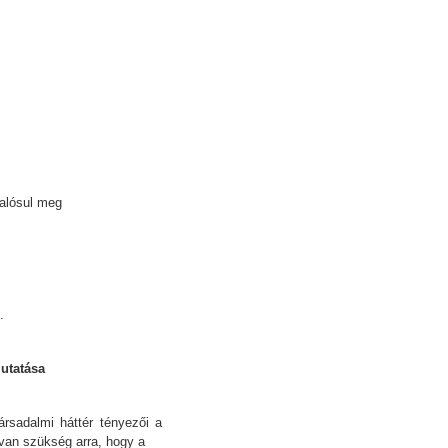
valósul meg
.
utatása
ársadalmi háttér tényezői a
 van szükség arra, hogy a