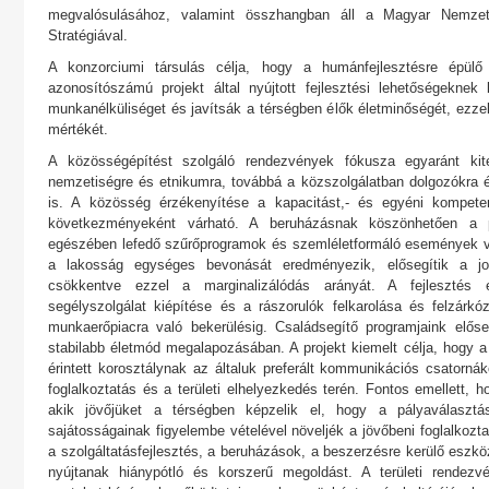
megvalósulásához, valamint összhangban áll a Magyar Nemzeti
Stratégiával.
A konzorciumi társulás célja, hogy a humánfejlesztésre épülő
azonosítószámú projekt által nyújtott fejlesztési lehetőségeknek
munkanélküliséget és javítsák a térségben élők életminőségét, ezze
mértékét.
A közösségépítést szolgáló rendezvények fókusza egyaránt kite
nemzetiségre és etnikumra, továbbá a közszolgálatban dolgozókra 
is. A közösség érzékenyítése a kapacitást,- és egyéni kompeten
következményeként várható. A beruházásnak köszönhetően a pro
egészében lefedő szűrőprogramok és szemléletformáló események 
a lakosság egységes bevonását eredményezik, elősegítik a job
csökkentve ezzel a marginalizálódás arányát. A fejlesztés 
segélyszolgálat kiépítése és a rászorulók felkarolása és felzárk
munkaerőpiacra való bekerülésig. Családsegítő programjaink előse
stabilabb életmód megalapozásában. A projekt kiemelt célja, hogy 
érintett korosztálynak az általuk preferált kommunikációs csatornák
foglalkoztatás és a területi elhelyezkedés terén. Fontos emellett, 
akik jövőjüket a térségben képzelik el, hogy a pályaválaszt
sajátosságainak figyelembe vételével növeljék a jövőbeni foglalkozt
a szolgáltatásfejlesztés, a beruházások, a beszerzésre kerülő eszk
nyújtanak hiánypótló és korszerű megoldást. A területi rendezv