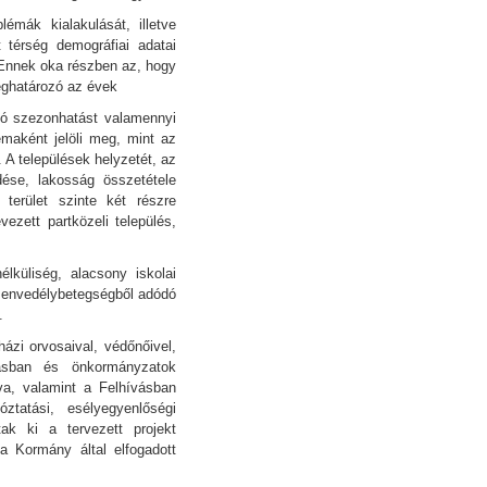
émák kialakulását, illetve
 térség demográfiai adatai
 Ennek oka részben az, hogy
eghatározó az évek
ató szezonhatást valamennyi
émaként jelöli meg, mint az
 A települések helyzetét, az
dése, lakosság összetétele
 terület szinte két részre
ezett partközeli település,
küliség, alacsony iskolai
szenvedélybetegségből adódó
.
ázi orvosaival, védőnőivel,
átásban és önkormányzatok
lva, valamint a Felhívásban
óztatási, esélyegyenlőségi
ak ki a tervezett projekt
 a Kormány által elfogadott